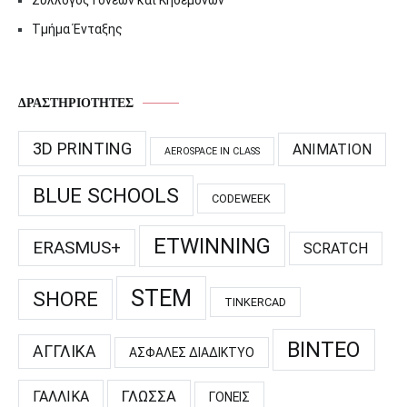
Τμήμα Ένταξης
ΔΡΑΣΤΗΡΙΌΤΗΤΕΣ
3D PRINTING
ANIMATION
AEROSPACE IN CLASS
BLUE SCHOOLS
CODEWEEK
ETWINNING
ERASMUS+
SCRATCH
STEM
SHORE
TINKERCAD
ΒΊΝΤΕΟ
ΑΓΓΛΙΚΆ
ΑΣΦΑΛΈΣ ΔΙΑΔΊΚΤΥΟ
ΓΑΛΛΙΚΆ
ΓΛΏΣΣΑ
ΓΟΝΕΊΣ