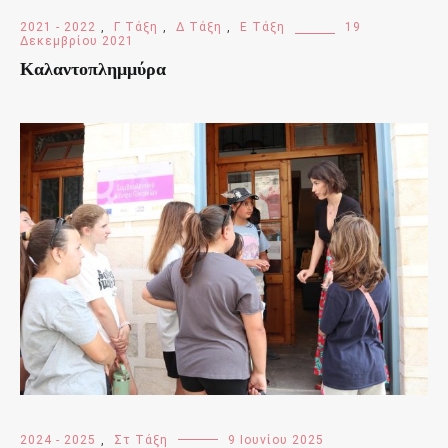
2021 - 2022
,
Γ Τάξη
,
Δ Τάξη
,
Ε Τάξη
19
Δεκεμβρίου 2021
Καλαντοπλημμύρα
2024 - 2025
,
Στ Τάξη
9 Ιουνίου 2025