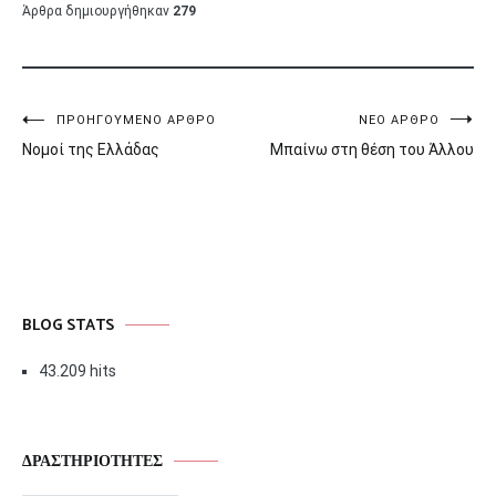
Άρθρα δημιουργήθηκαν
279
Πλοήγηση
ΠΡΟΗΓΟΎΜΕΝΟ ΆΡΘΡΟ
ΝΈΟ ΆΡΘΡΟ
Νομοί της Ελλάδας
Μπαίνω στη θέση του Άλλου
άρθρων
BLOG STATS
43.209 hits
ΔΡΑΣΤΗΡΙΌΤΗΤΕΣ