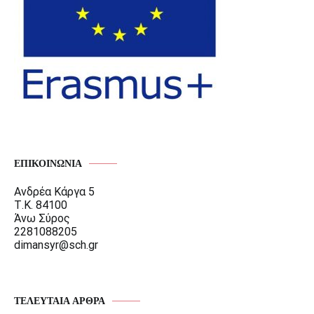
ΕΠΙΚΟΙΝΩΝΊΑ
Ανδρέα Κάργα 5
Τ.Κ. 84100
Άνω Σύρος
2281088205
dimansyr@sch.gr
ΤΕΛΕΥΤΑΊΑ ΆΡΘΡΑ