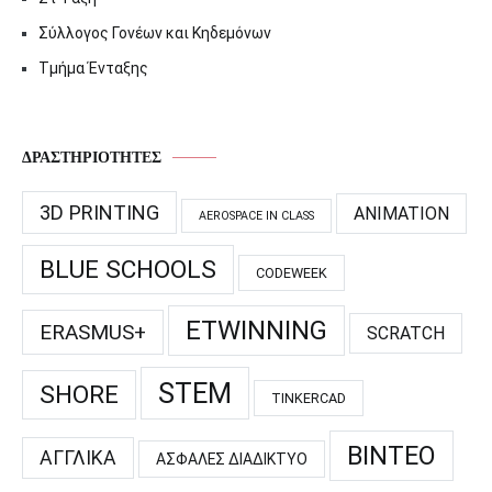
Σύλλογος Γονέων και Κηδεμόνων
Τμήμα Ένταξης
ΔΡΑΣΤΗΡΙΌΤΗΤΕΣ
3D PRINTING
ANIMATION
AEROSPACE IN CLASS
BLUE SCHOOLS
CODEWEEK
ETWINNING
ERASMUS+
SCRATCH
STEM
SHORE
TINKERCAD
ΒΊΝΤΕΟ
ΑΓΓΛΙΚΆ
ΑΣΦΑΛΈΣ ΔΙΑΔΊΚΤΥΟ