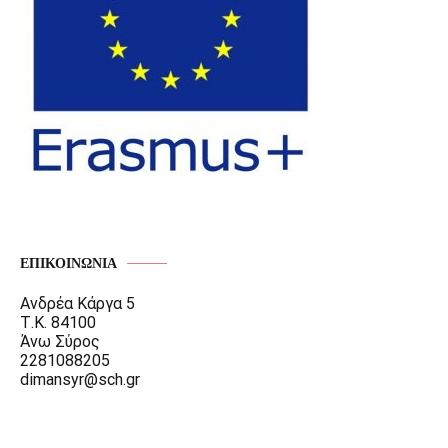
ΕΠΙΚΟΙΝΩΝΊΑ
Ανδρέα Κάργα 5
Τ.Κ. 84100
Άνω Σύρος
2281088205
dimansyr@sch.gr