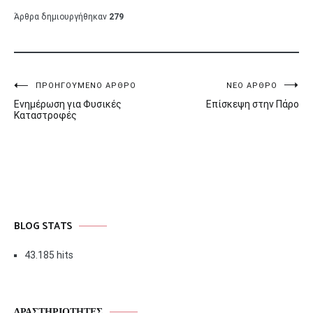
Άρθρα δημιουργήθηκαν
279
Πλοήγηση
ΠΡΟΗΓΟΎΜΕΝΟ ΆΡΘΡΟ
ΝΈΟ ΆΡΘΡΟ
Ενημέρωση για Φυσικές
Επίσκεψη στην Πάρο
άρθρων
Καταστροφές
BLOG STATS
43.185 hits
ΔΡΑΣΤΗΡΙΌΤΗΤΕΣ