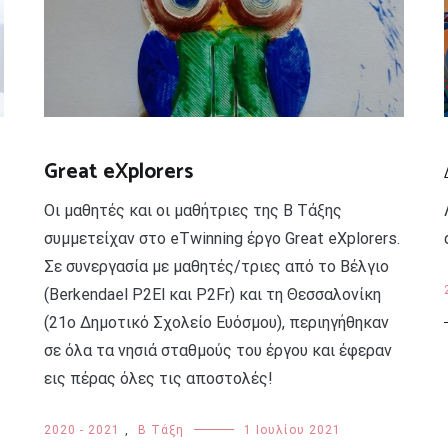
Great eXplorers
Οι μαθητές και οι μαθήτριες της Β Τάξης
συμμετείχαν στο eTwinning έργο Great eXplorers.
Σε συνεργασία με μαθητές/τριες από το Βέλγιο
(Berkendael P2El και P2Fr) και τη Θεσσαλονίκη
(21o Δημοτικό Σχολείο Ευόσμου), περιηγήθηκαν
σε όλα τα νησιά σταθμούς του έργου και έφεραν
εις πέρας όλες τις αποστολές!
2020 - 2021
,
Β Τάξη
1 Ιουλίου 2021