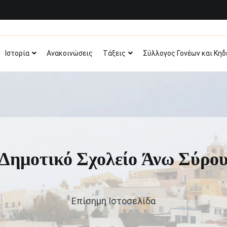
Δημοτικό Σχολείο Άν
Επίσημη σελίδα του σχολείου
Ιστορία
Ανακοινώσεις
Τάξεις
Σύλλογος Γονέων και Κη
Δημοτικό Σχολείο Άνω Σύρο
Επίσημη Ιστοσελίδα