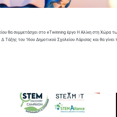
είου θα συμμετάσχει στο eTwinning έργο Η Αλίκη στη Χώρα τ
ης Δ Τάξης του 16ου Δημοτικού Σχολείου Λάρισας και θα γίν