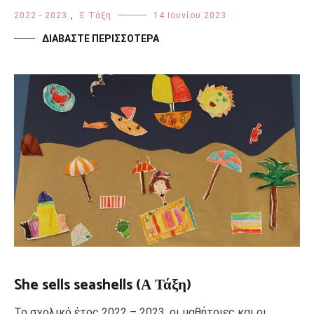
2022 - 2023
,
Ε Τάξη
14 Ιουνίου 2023
ΔΙΑΒΆΣΤΕ ΠΕΡΙΣΣΌΤΕΡΑ
She sells seashells (Α Τάξη)
Το σχολικό έτος 2022 – 2023, οι μαθήτριες και οι