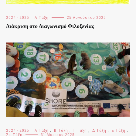
2024 - 2025
,
Α Τάξη
25 Αυγούστου 2025
Διάκριση στο Διαγωνισμό Φιλοξενίας
2024 - 2025
,
Α Τάξη
,
Β Τάξη
,
Γ Τάξη
,
Δ Τάξη
,
Ε Τάξη
,
Στ Τάξη
31 Μαρτίου 2025