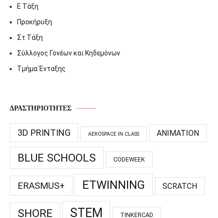
Ε Τάξη
Προκήρυξη
Στ Τάξη
Σύλλογος Γονέων και Κηδεμόνων
Τμήμα Ένταξης
ΔΡΑΣΤΗΡΙΌΤΗΤΕΣ
3D PRINTING
ANIMATION
AEROSPACE IN CLASS
BLUE SCHOOLS
CODEWEEK
ETWINNING
ERASMUS+
SCRATCH
STEM
SHORE
TINKERCAD