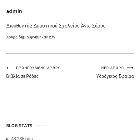
admin
Διευθυντής Δημοτικού Σχολείου Άνω Σύρου
Άρθρα δημιουργήθηκαν
279
Πλοήγηση
ΠΡΟΗΓΟΎΜΕΝΟ ΆΡΘΡΟ
ΝΈΟ ΆΡΘΡΟ
Βιβλία σε Ρόδες
Υδρόγειος Σφαίρα
άρθρων
BLOG STATS
43.185 hits