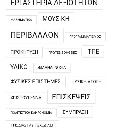
ΕΡΓΑΣΤΉΡΙΑ ΔΕΞΙΟΤΉΤΩΝ
ΜΟΥΣΙΚΉ
ΜΑΘΗΜΑΤΙΚΆ
ΠΕΡΙΒΆΛΛΟΝ
ΠΡΟΓΡΑΜΜΑΤΙΣΜΌΣ
ΤΠΕ
ΠΡΟΚΉΡΥΞΗ
ΠΡΏΤΕΣ ΒΟΉΘΕΙΕΣ
ΥΛΙΚΌ
ΦΙΛΑΝΑΓΝΩΣΊΑ
ΦΥΣΙΚΈΣ ΕΠΙΣΤΉΜΕΣ
ΦΥΣΙΚΉ ΑΓΩΓΉ
ΕΠΙΣΚΈΨΕΙΣ
ΧΡΙΣΤΟΎΓΕΝΝΑ
ΣΎΜΠΡΑΞΗ
ΠΟΛΙΤΙΣΤΙΚΉ ΚΛΗΡΟΝΟΜΙΆ
ΤΡΙΣΔΙΆΣΤΑΣΗ ΣΧΕΔΊΑΣΗ