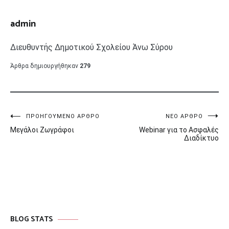
admin
Διευθυντής Δημοτικού Σχολείου Άνω Σύρου
Άρθρα δημιουργήθηκαν
279
Πλοήγηση
ΠΡΟΗΓΟΎΜΕΝΟ ΆΡΘΡΟ
ΝΈΟ ΆΡΘΡΟ
Μεγάλοι Ζωγράφοι
Webinar για το Ασφαλές
άρθρων
Διαδίκτυο
BLOG STATS