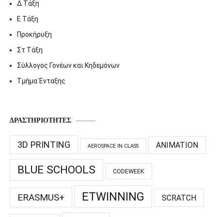
Δ Τάξη
Ε Τάξη
Προκήρυξη
Στ Τάξη
Σύλλογος Γονέων και Κηδεμόνων
Τμήμα Ένταξης
ΔΡΑΣΤΗΡΙΌΤΗΤΕΣ
3D PRINTING
ANIMATION
AEROSPACE IN CLASS
BLUE SCHOOLS
CODEWEEK
ETWINNING
ERASMUS+
SCRATCH