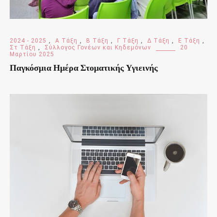
2024 - 2025
,
Α Τάξη
,
Β Τάξη
,
Γ Τάξη
,
Δ Τάξη
,
Ε Τάξη
,
Στ Τάξη
,
Σύλλογος Γονέων και Κηδεμόνων
20
Μαρτίου 2025
Παγκόσμια Ημέρα Στοματικής Υγιεινής