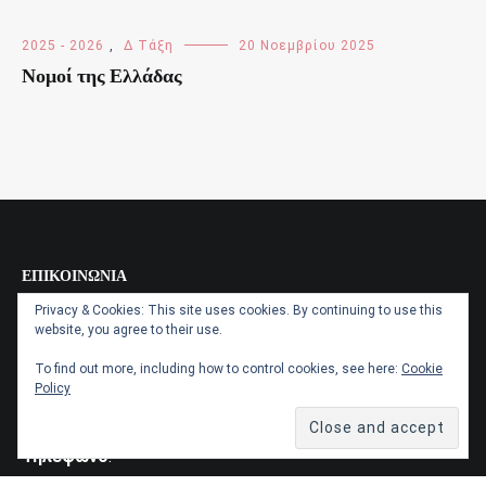
2025 - 2026
,
Δ Τάξη
20 Νοεμβρίου 2025
Νομοί της Ελλάδας
ΕΠΙΚΟΙΝΩΝΊΑ
Privacy & Cookies: This site uses cookies. By continuing to use this
Διεύθυνση
:
website, you agree to their use.
Ανδρέα Κάργα 5
To find out more, including how to control cookies, see here:
Cookie
Τ.Κ. 84100
Policy
Άνω Σύρος
Τηλέφωνο
: