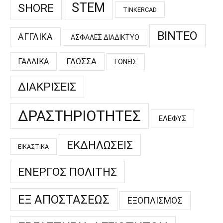
STEM
SHORE
TINKERCAD
ΒΊΝΤΕΟ
ΑΓΓΛΙΚΆ
ΑΣΦΑΛΈΣ ΔΙΑΔΊΚΤΥΟ
ΓΑΛΛΙΚΆ
ΓΛΏΣΣΑ
ΓΟΝΕΊΣ
ΔΙΑΚΡΊΣΕΙΣ
ΔΡΑΣΤΗΡΙΌΤΗΤΕΣ
ΕΛΕΦΥΣ
ΕΚΔΗΛΏΣΕΙΣ
ΕΙΚΑΣΤΙΚΆ
ΕΝΕΡΓΌΣ ΠΟΛΊΤΗΣ
ΕΞ ΑΠΟΣΤΆΣΕΩΣ
ΕΞΟΠΛΙΣΜΌΣ