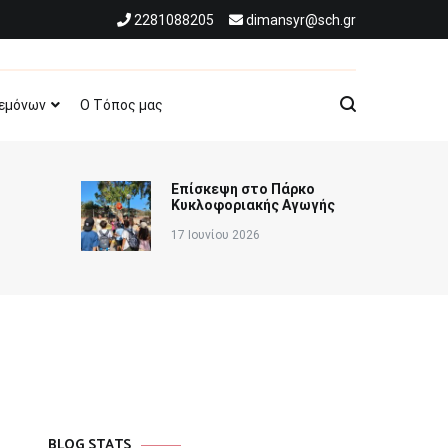
2281088205
dimansyr@sch.gr
ω Σύρου
δεμόνων
Ο Τόπος μας
Επίσκεψη στο Πάρκο
Κυκλοφοριακής Αγωγής
17 Ιουνίου 2026
BLOG STATS