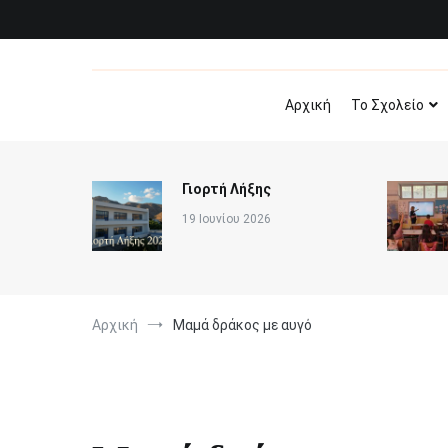
Παράλειψη
στο
περιεχόμενο
Αρχική
Το Σχολείο
Γιορτή Λήξης
19 Ιουνίου 2026
Αρχική
Μαμά δράκος με αυγό