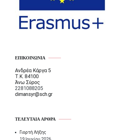
ΕΠΙΚΟΙΝΩΝΊΑ
Ανδρέα Κάργα 5
Τ.Κ. 84100
Άνω Σύρος
2281088205
dimansyr@sch.gr
ΤΕΛΕΥΤΑΊΑ ΆΡΘΡΑ
Γιορτή Λήξης
19 Ιουνίου 2026