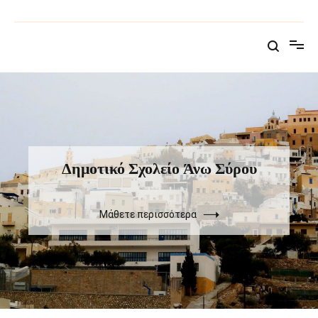
Παράλειψη
στο
Δημοτικό Σχολείο Άνω Σύρου
Επίσημη σελίδα του σχολείου
περιεχόμενο
Δημοτικό Σχολείο Άνω Σύρου
Μάθετε περισσότερα